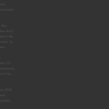
orte
thshausen
n der
Aber auch
haben die
assen. In
ien-
des 19.
tmachtung
ine Frau
wa 1890
iele
alität).