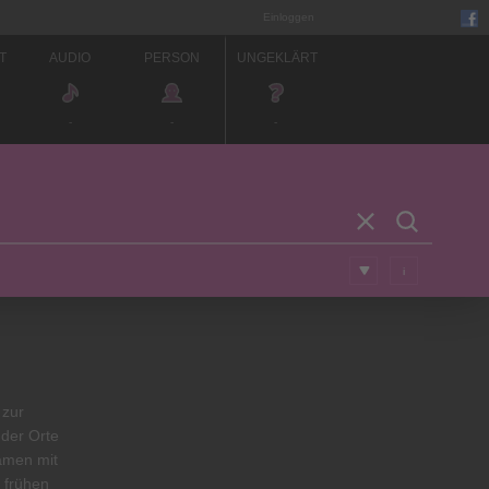
Einloggen
T
AUDIO
PERSON
UNGEKLÄRT
-
-
-
i
 zur
 der Orte
amen mit
 frühen