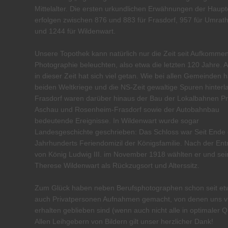
Mittelalter. Die ersten urkundlichen Erwähnungen der Haupt
erfolgen zwischen 876 und 883 für Frasdorf, 957 für Umra
und 1244 für Wildenwart.
Unsere Topothek kann natürlich nur die Zeit seit Aufkomme
Photographie beleuchten, also etwa die letzten 120 Jahre. 
in dieser Zeit hat sich viel getan. Wie bei allen Gemeinden 
beiden Weltkriege und die NS-Zeit gewaltige Spuren hinterl
Frasdorf waren darüber hinaus der Bau der Lokalbahnen Pr
Aschau und Rosenheim-Frasdorf sowie der Autobahnbau
bedeutende Ereignisse. In Wildenwart wurde sogar
Landesgeschichte geschrieben: Das Schloss war Seit Ende 
Jahrhunderts Feriendomizil der Königsfamilie. Nach der En
von König Ludwig III. im November 1918 wählten er und se
Therese Wildenwart als Rückzugsort und Alterssitz.
Zum Glück haben neben Berufsphotographen schon seit et
auch Privatpersonen Aufnahmen gemacht, von denen uns v
erhalten geblieben sind (wenn auch nicht alle in optimaler Qu
Allen Leihgebern von Bildern gilt unser herzlicher Dank!