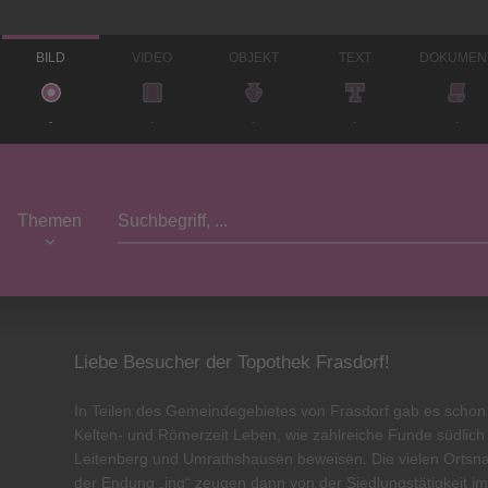
BILD
VIDEO
OBJEKT
TEXT
DOKUMEN
-
-
-
-
-
Themen
Liebe Besucher der Topothek Frasdorf!
In Teilen des Gemeindegebietes von Frasdorf gab es schon
Kelten- und Römerzeit Leben, wie zahlreiche Funde südlich
Leitenberg und Umrathshausen beweisen. Die vielen Ortsn
der Endung „ing“ zeugen dann von der Siedlungstätigkeit im