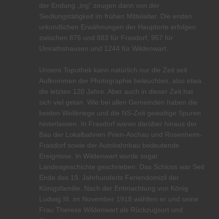
der Endung „ing“ zeugen dann von der
Siedlungstätigkeit im frühen Mittelalter. Die ersten
urkundlichen Erwähnungen der Hauptorte erfolgen
zwischen 876 und 883 für Frasdorf, 957 für
Umrathshausen und 1244 für Wildenwart.
Unsere Topothek kann natürlich nur die Zeit seit
Aufkommen der Photographie beleuchten, also etwa
die letzten 120 Jahre. Aber auch in dieser Zeit hat
sich viel getan. Wie bei allen Gemeinden haben die
beiden Weltkriege und die NS-Zeit gewaltige Spuren
hinterlassen. In Frasdorf waren darüber hinaus der
Bau der Lokalbahnen Prien-Aschau und Rosenheim-
Frasdorf sowie der Autobahnbau bedeutende
Ereignisse. In Wildenwart wurde sogar
Landesgeschichte geschrieben: Das Schloss war Seit
Ende des 19. Jahrhunderts Feriendomizil der
Königsfamilie. Nach der Entmachtung von König
Ludwig III. im November 1918 wählten er und seine
Frau Therese Wildenwart als Rückzugsort und