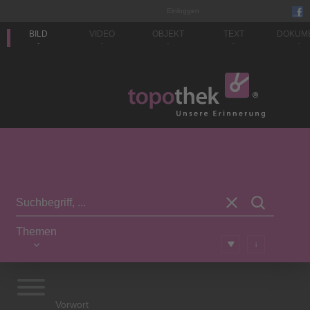
Einloggen
BILD
VIDEO
OBJEKT
TEXT
DOKUM
-
-
-
-
-
Themen
i
Vorwort