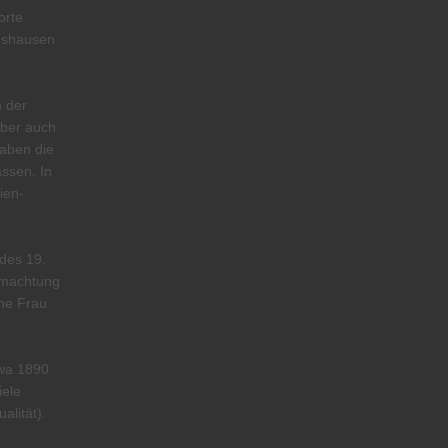
orte
thshausen
n der
Aber auch
haben die
assen. In
ien-
des 19.
tmachtung
ine Frau
wa 1890
iele
alität).