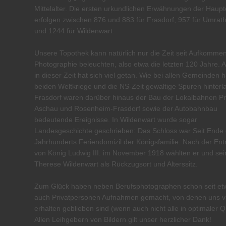
Mittelalter. Die ersten urkundlichen Erwähnungen der Haupt
erfolgen zwischen 876 und 883 für Frasdorf, 957 für Umra
und 1244 für Wildenwart.
Unsere Topothek kann natürlich nur die Zeit seit Aufkomme
Photographie beleuchten, also etwa die letzten 120 Jahre. 
in dieser Zeit hat sich viel getan. Wie bei allen Gemeinden 
beiden Weltkriege und die NS-Zeit gewaltige Spuren hinterl
Frasdorf waren darüber hinaus der Bau der Lokalbahnen Pr
Aschau und Rosenheim-Frasdorf sowie der Autobahnbau
bedeutende Ereignisse. In Wildenwart wurde sogar
Landesgeschichte geschrieben: Das Schloss war Seit Ende 
Jahrhunderts Feriendomizil der Königsfamilie. Nach der En
von König Ludwig III. im November 1918 wählten er und se
Therese Wildenwart als Rückzugsort und Alterssitz.
Zum Glück haben neben Berufsphotographen schon seit et
auch Privatpersonen Aufnahmen gemacht, von denen uns v
erhalten geblieben sind (wenn auch nicht alle in optimaler Qu
Allen Leihgebern von Bildern gilt unser herzlicher Dank!