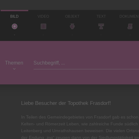
BILD
VIDEO
OBJEKT
TEXT
DOKUMEN
-
-
-
-
-
Themen
Liebe Besucher der Topothek Frasdorf!
In Teilen des Gemeindegebietes von Frasdorf gab es schon
Kelten- und Römerzeit Leben, wie zahlreiche Funde südlich
Leitenberg und Umrathshausen beweisen. Die vielen Ortsn
der Endung „ing“ zeugen dann von der Siedlungstätigkeit im