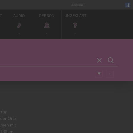
Einloggen
T
AUDIO
PERSON
UNGEKLÄRT
-
-
-
i
 zur
 der Orte
amen mit
 frühen